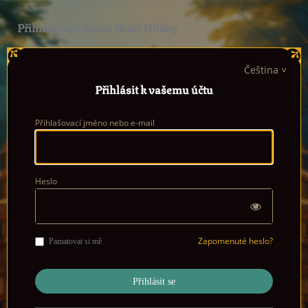
Přihlašovací brána Dračí Hlídky
Čeština
Přihlásit k vašemu účtu
Přihlašovací jméno nebo e-mail
Heslo
Zapomenuté heslo?
Pamatovat si mě