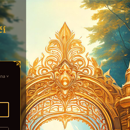
čí
ina