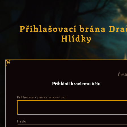
Přihlašovací brána Dra
Hlídky
Češt
Přihlásit k vašemu účtu
Přihlašovací jméno nebo e-mail
Heslo