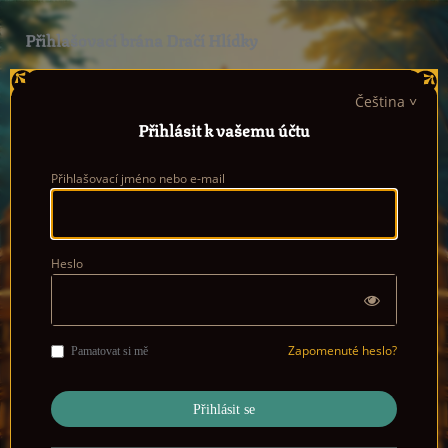
Přihlašovací brána Dračí Hlídky
Čeština
Přihlásit k vašemu účtu
Přihlašovací jméno nebo e-mail
Heslo
Zapomenuté heslo?
Pamatovat si mě