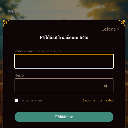
Přihlašovací brána Dračí Hlídky
Čeština
Přihlásit k vašemu účtu
Přihlašovací jméno nebo e-mail
Heslo
Zapomenuté heslo?
Pamatovat si mě